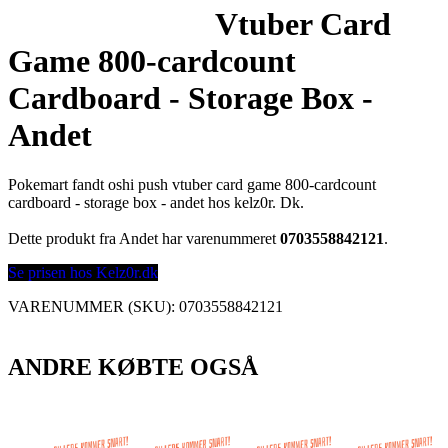
Vtuber Card
Game 800-cardcount
Cardboard - Storage Box -
Andet
Pokemart fandt oshi push vtuber card game 800-cardcount
cardboard - storage box - andet hos kelz0r. Dk.
Dette produkt fra Andet har varenummeret
0703558842121
.
Se prisen hos Kelz0r.dk
VARENUMMER (SKU):
0703558842121
ANDRE KØBTE OGSÅ