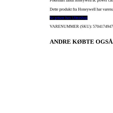
Pokemart fandt honeywell ac power cabl
Dette produkt fra Honeywell har vare
Se prisen hos Ultrashop
VARENUMMER (SKU):
570417494
ANDRE KØBTE OGSÅ