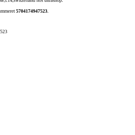
e,c14,switzerland hos ultrashop.
nummeret
5704174947523
.
7523