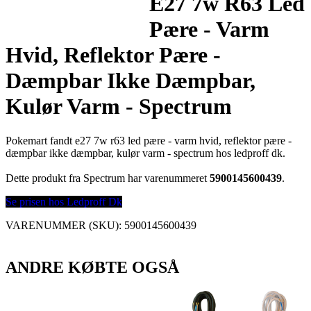
E27 7w R63 Led
Pære - Varm
Hvid, Reflektor Pære -
Dæmpbar Ikke Dæmpbar,
Kulør Varm - Spectrum
Pokemart fandt e27 7w r63 led pære - varm hvid, reflektor pære -
dæmpbar ikke dæmpbar, kulør varm - spectrum hos ledproff dk.
Dette produkt fra Spectrum har varenummeret
5900145600439
.
Se prisen hos Ledproff Dk
VARENUMMER (SKU):
5900145600439
ANDRE KØBTE OGSÅ