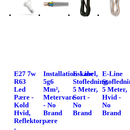
E27 7w
Installationskabel,
E-Line
E-Line
R63
5g6
Stofledning,
Stofledni
Led
Mm²,
5 Meter,
5 Meter,
Pære -
Metervare
Sort -
Hvid -
Kold
- No
No
No
Hvid,
Brand
Brand
Brand
Reflektorpære
-