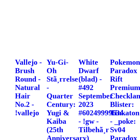
Vallejo -
Yu-Gi-
White
Pokemon
Brush
Oh
Dwarf
Paradox
Round -
Stã¸rrelse
(blad) -
Rift
Natural
-
#492
Premiu
Hair
Quarter
September
Checklan
No.2 -
Century:
2023
Blister:
!vallejo
Yugi &
#60249999634
Tinkaton
Kaiba
- !gw -
- _poke:
(25th
Tilbehã¸r
Sv04
Anniversary)
Paradox